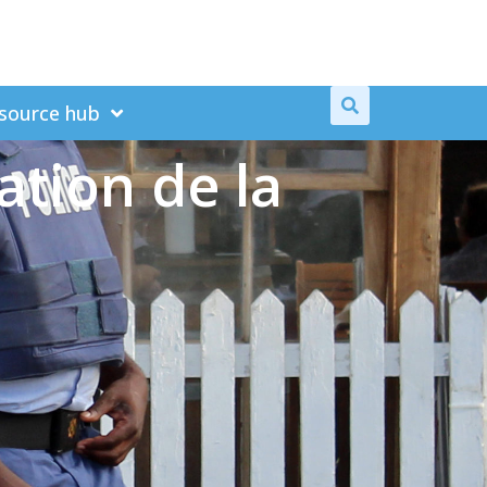
source hub
nation de la