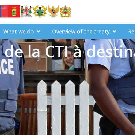
What we do
Overview of the treaty
Re
 de la CTI à desti